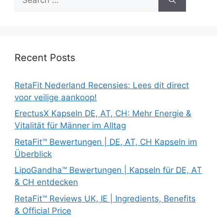
for:
Recent Posts
RetaFit Nederland Recensies: Lees dit direct
voor veilige aankoop!
ErectusX Kapseln DE, AT, CH: Mehr Energie &
Vitalität für Männer im Alltag
RetaFit™ Bewertungen | DE, AT, CH Kapseln im
Überblick
LipoGandha™ Bewertungen | Kapseln für DE, AT
& CH entdecken
RetaFit™ Reviews UK, IE | Ingredients, Benefits
& Official Price