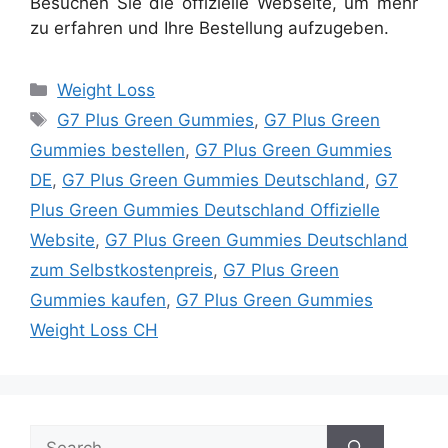
Besuchen Sie die offizielle Webseite, um mehr
zu erfahren und Ihre Bestellung aufzugeben.
Categories
Weight Loss
Tags
G7 Plus Green Gummies
,
G7 Plus Green
Gummies bestellen
,
G7 Plus Green Gummies
DE
,
G7 Plus Green Gummies Deutschland
,
G7
Plus Green Gummies Deutschland Offizielle
Website
,
G7 Plus Green Gummies Deutschland
zum Selbstkostenpreis
,
G7 Plus Green
Gummies kaufen
,
G7 Plus Green Gummies
Weight Loss CH
Search