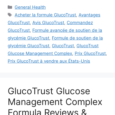
Categories
General Health
Tags
Acheter la formule GlucoTrust
,
Avantages
GlucoTrust
,
Avis GlucoTrust
,
Commandez
GlucoTrust
,
Formule avancée de soutien de la
glycémie GlucoTrust
,
Formule de soutien de la
glycémie GlucoTrust
,
GlucoTrust
,
GlucoTrust
Glucose Management Complex
,
Prix GlucoTrust
,
Prix GlucoTrust à vendre aux États-Unis
GlucoTrust Glucose
Management Complex
Formula Reviews &