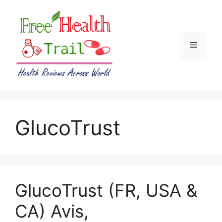
Skip
to
content
Menu
GlucoTrust
GlucoTrust (FR, USA &
CA) Avis,