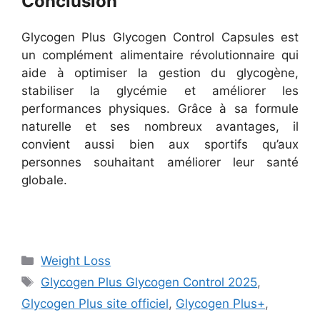
Conclusion
Glycogen Plus Glycogen Control Capsules est
un complément alimentaire révolutionnaire qui
aide à optimiser la gestion du glycogène,
stabiliser la glycémie et améliorer les
performances physiques. Grâce à sa formule
naturelle et ses nombreux avantages, il
convient aussi bien aux sportifs qu’aux
personnes souhaitant améliorer leur santé
globale.
Categories
Weight Loss
Tags
Glycogen Plus Glycogen Control 2025
,
Glycogen Plus site officiel
,
Glycogen Plus+
,