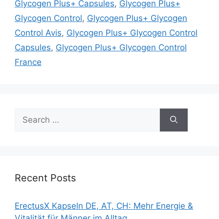
Glycogen Plus+ Capsules
,
Glycogen Plus+
Glycogen Control
,
Glycogen Plus+ Glycogen
Control Avis
,
Glycogen Plus+ Glycogen Control
Capsules
,
Glycogen Plus+ Glycogen Control
France
Search
for:
Recent Posts
ErectusX Kapseln DE, AT, CH: Mehr Energie &
Vitalität für Männer im Alltag