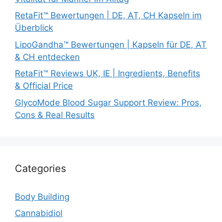
RetaFit™ Bewertungen | DE, AT, CH Kapseln im
Überblick
LipoGandha™ Bewertungen | Kapseln für DE, AT
& CH entdecken
RetaFit™ Reviews UK, IE | Ingredients, Benefits
& Official Price
GlycoMode Blood Sugar Support Review: Pros,
Cons & Real Results
Categories
Body Building
Cannabidiol