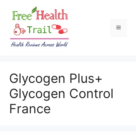
Skip
to
content
Menu
Glycogen Plus+
Glycogen Control
France