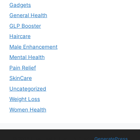
Gadgets
General Health
GLP Booster
Haircare
Male Enhancement
Mental Health
Pain Relief
SkinCare
Uncategorized
Weight Loss
Women Health
© 2026 Free Health Trial
• Built with
GeneratePress