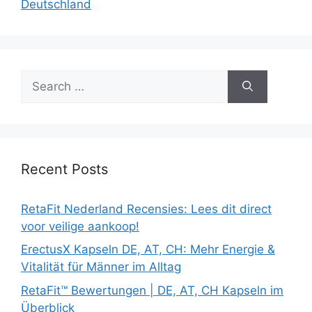
Deutschland
Search
for:
Recent Posts
RetaFit Nederland Recensies: Lees dit direct
voor veilige aankoop!
ErectusX Kapseln DE, AT, CH: Mehr Energie &
Vitalität für Männer im Alltag
RetaFit™ Bewertungen | DE, AT, CH Kapseln im
Überblick