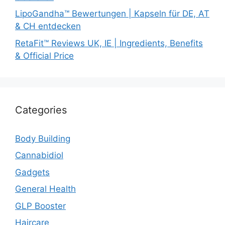
LipoGandha™ Bewertungen | Kapseln für DE, AT
& CH entdecken
RetaFit™ Reviews UK, IE | Ingredients, Benefits
& Official Price
Categories
Body Building
Cannabidiol
Gadgets
General Health
GLP Booster
Haircare