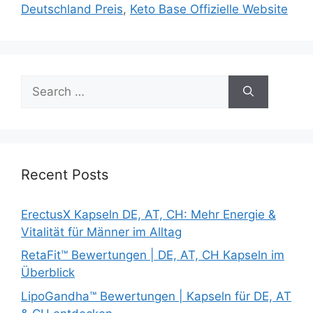
Deutschland Preis
,
Keto Base Offizielle Website
Search
for:
Recent Posts
ErectusX Kapseln DE, AT, CH: Mehr Energie &
Vitalität für Männer im Alltag
RetaFit™ Bewertungen | DE, AT, CH Kapseln im
Überblick
LipoGandha™ Bewertungen | Kapseln für DE, AT