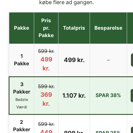
købe flere ad gangen.
Pris
Pakke
pr.
Totalpris
Besparelse
Pakke
599 kr.
1
499
499 kr.
–
Pakke
kr.
3
599 kr.
Pakker
369
1.107 kr.
SPAR 38%
Bedste
kr.
Værdi
2
599 kr.
Pakker
449