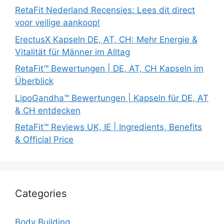
RetaFit Nederland Recensies: Lees dit direct
voor veilige aankoop!
ErectusX Kapseln DE, AT, CH: Mehr Energie &
Vitalität für Männer im Alltag
RetaFit™ Bewertungen | DE, AT, CH Kapseln im
Überblick
LipoGandha™ Bewertungen | Kapseln für DE, AT
& CH entdecken
RetaFit™ Reviews UK, IE | Ingredients, Benefits
& Official Price
Categories
Body Building