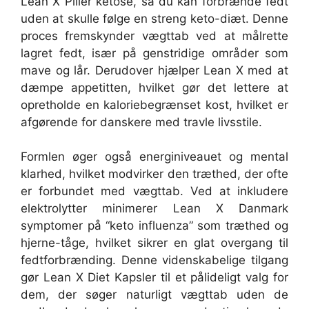
Lean X Piller ketose, så du kan forbrænde fedt
uden at skulle følge en streng keto-diæt. Denne
proces fremskynder vægttab ved at målrette
lagret fedt, især på genstridige områder som
mave og lår. Derudover hjælper Lean X med at
dæmpe appetitten, hvilket gør det lettere at
opretholde en kaloriebegrænset kost, hvilket er
afgørende for danskere med travle livsstile.
Formlen øger også energiniveauet og mental
klarhed, hvilket modvirker den træthed, der ofte
er forbundet med vægttab. Ved at inkludere
elektrolytter minimerer Lean X Danmark
symptomer på “keto influenza” som træthed og
hjerne-tåge, hvilket sikrer en glat overgang til
fedtforbrænding. Denne videnskabelige tilgang
gør Lean X Diet Kapsler til et pålideligt valg for
dem, der søger naturligt vægttab uden de