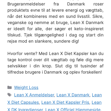
Brugeranmeldelser fra Danmark roser
produktets evne til at levere energi og vægttab,
når det kombineres med en sund livsstil. Sikre,
veganske og nemme at bruge, Lean X Danmark
er ideelt for alle, der søger et keto-inspireret
tilskud. Tjek tilgængelighed i dag og start din
rejse mod en slankere, sundere dig!
Hvorfor vente? Med Lean X Diet Kapsler kan du
tage kontrol over dit vægttab og føle dig mere
selvsikker i din krop. Slut dig til tusinder af
tilfredse brugere i Danmark og oplev forskellen!
Categories
Weight Loss
Tags
Lean X Anmeldelser
,
Lean X Danmark
,
Lean
X Diet Capsules
,
Lean X Diet Kapsler Pris
,
Lean
X DK Ingredienser
,
Lean X Officiel Hjemmeside
,