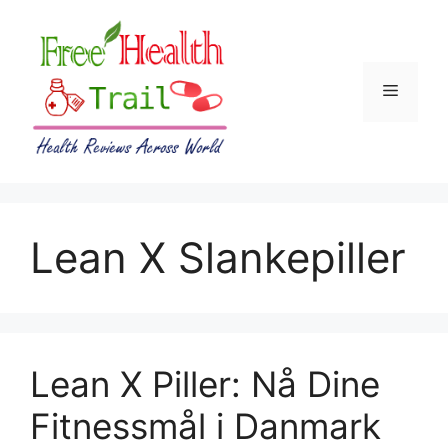
Skip
to
content
Menu
Lean X Slankepiller
Lean X Piller: Nå Dine
Fitnessmål i Danmark