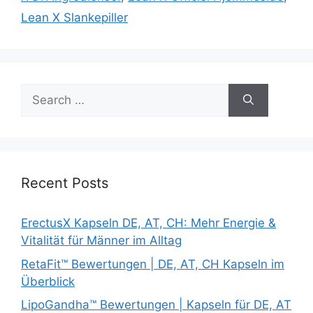
Lean X Slankepiller
Search
for:
Recent Posts
ErectusX Kapseln DE, AT, CH: Mehr Energie &
Vitalität für Männer im Alltag
RetaFit™ Bewertungen | DE, AT, CH Kapseln im
Überblick
LipoGandha™ Bewertungen | Kapseln für DE, AT