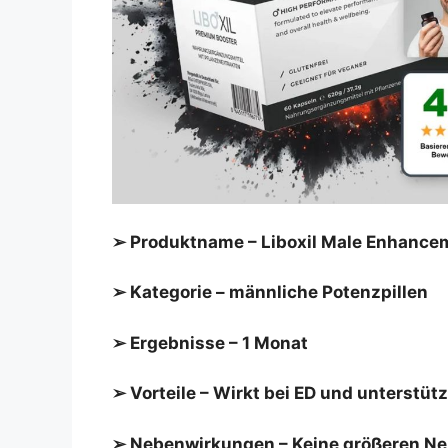
➢ Produktname – Liboxil Male Enhance
➢ Kategorie – männliche Potenzpillen
➢ Ergebnisse – 1 Monat
➢ Vorteile – Wirkt bei ED und unterstü
➢ Nebenwirkungen – Keine größeren N