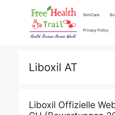
Skip
to
SkinCare
Bo
content
Privacy Policy
Liboxil AT
Liboxil Offizielle We