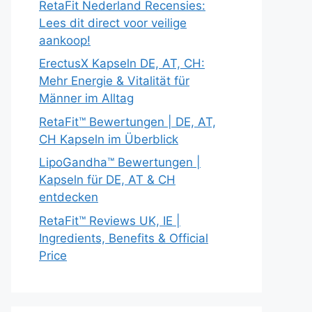
RetaFit Nederland Recensies:
Lees dit direct voor veilige
aankoop!
ErectusX Kapseln DE, AT, CH:
Mehr Energie & Vitalität für
Männer im Alltag
RetaFit™ Bewertungen | DE, AT,
CH Kapseln im Überblick
LipoGandha™ Bewertungen |
Kapseln für DE, AT & CH
entdecken
RetaFit™ Reviews UK, IE |
Ingredients, Benefits & Official
Price