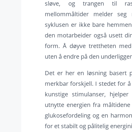
sløve, og trangen til ras
mellommåltider melder seg 
syklusen er ikke bare hemmend
den motarbeider også usett di
form. Å døyve trettheten med 
uten å endre på den underligge
Det er her en løsning basert p
merkbar forskjell. I stedet for
kunstige stimulanser, hjelpe
utnytte energien fra måltidene
glukosefordeling og en harmon
for et stabilt og pålitelig energi