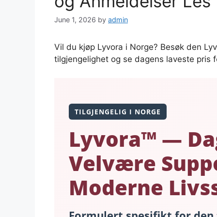
og Anmeldelser Les
June 1, 2026
by
admin
Vil du kjøp Lyvora i Norge? Besøk den Lyvo
tilgjengelighet og se dagens laveste pris f
TILGJENGELIG I NORGE
Lyvora™ — Dag
Velvære Suppo
Moderne Livss
Formulert spesifikt for den