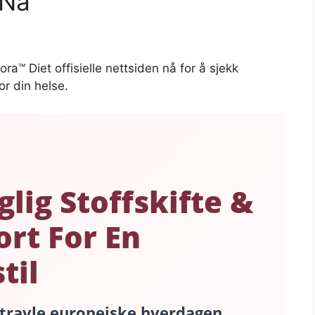
 Nå
ra™ Diet offisielle nettsiden nå for å sjekk
or din helse.
lig Stoffskifte &
rt For En
til
 travle europeiske hverdagen.