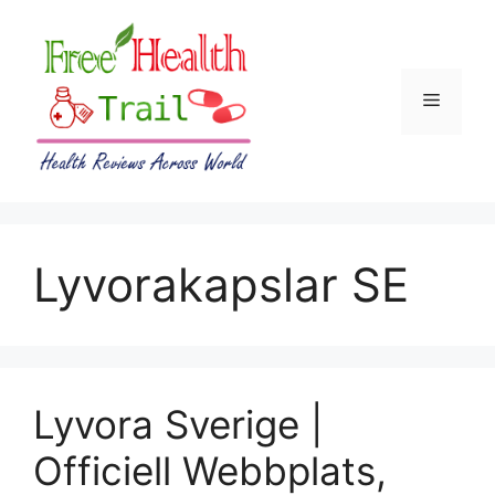
Skip
to
content
Menu
Lyvorakapslar SE
Lyvora Sverige |
Officiell Webbplats,