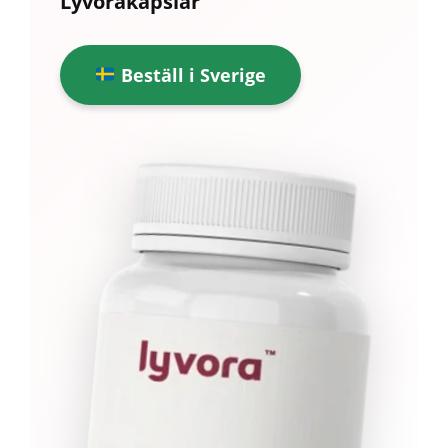
Lyvorakapslar
Beställ i Sverige