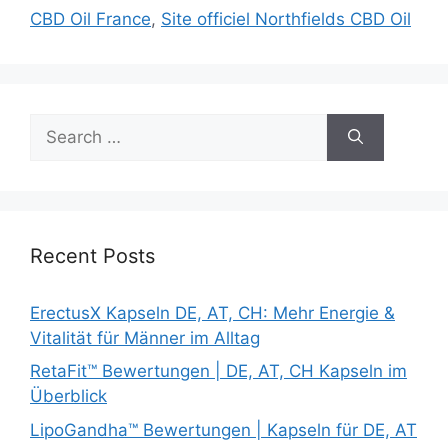
CBD Oil France
,
Site officiel Northfields CBD Oil
Search
for:
Recent Posts
ErectusX Kapseln DE, AT, CH: Mehr Energie &
Vitalität für Männer im Alltag
RetaFit™ Bewertungen | DE, AT, CH Kapseln im
Überblick
LipoGandha™ Bewertungen | Kapseln für DE, AT