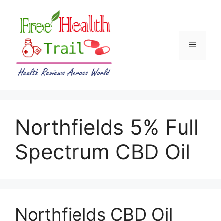
Skip
to
content
Menu
Northfields 5% Full
Spectrum CBD Oil
Northfields CBD Oil