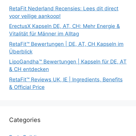
RetaFit Nederland Recensies: Lees dit direct
voor veilige aankoop!
ErectusX Kapseln DE, AT, CH: Mehr Energie &
Vitalität für Männer im Alltag
RetaFit™ Bewertungen | DE, AT, CH Kapseln im
Überblick
LipoGandha™ Bewertungen | Kapseln für DE, AT
& CH entdecken
RetaFit™ Reviews UK, IE | Ingredients, Benefits
& Official Price
Categories