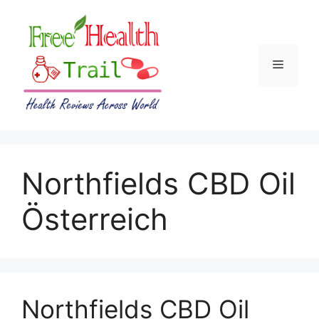
Skip
to
content
Menu
Northfields CBD Oil
Österreich
Northfields CBD Oil