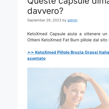
Queste capsule dima
davvero?
September 26, 2023
by
admin
KetoXmed Capsule aiuta a ottenere un co
Ottieni KetoXmed Fat Burn pillole dal sito uf
➢➣ KetoXmed Pillole Brucia Grassi Italia 
scontato