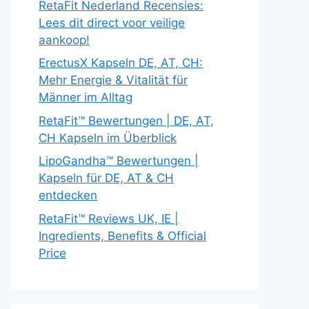
RetaFit Nederland Recensies:
Lees dit direct voor veilige
aankoop!
ErectusX Kapseln DE, AT, CH:
Mehr Energie & Vitalität für
Männer im Alltag
RetaFit™ Bewertungen | DE, AT,
CH Kapseln im Überblick
LipoGandha™ Bewertungen |
Kapseln für DE, AT & CH
entdecken
RetaFit™ Reviews UK, IE |
Ingredients, Benefits & Official
Price