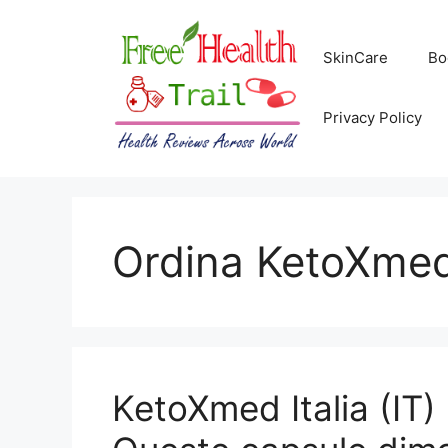
Skip
to
SkinCare
Bo
content
Privacy Policy
Ordina KetoXme
KetoXmed Italia (IT)