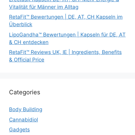
Vitalität für Männer im Alltag
RetaFit™ Bewertungen | DE, AT, CH Kapseln im
Überblick
LipoGandha™ Bewertungen | Kapseln für DE, AT
& CH entdecken
RetaFit™ Reviews UK, IE | Ingredients, Benefits
& Official Price
Categories
Body Building
Cannabidiol
Gadgets