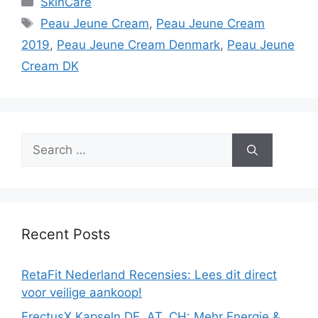
SkinCare
Tags
Peau Jeune Cream
,
Peau Jeune Cream
2019
,
Peau Jeune Cream Denmark
,
Peau Jeune
Cream DK
Search
for:
Recent Posts
RetaFit Nederland Recensies: Lees dit direct
voor veilige aankoop!
ErectusX Kapseln DE, AT, CH: Mehr Energie &