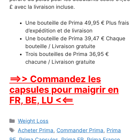
£ avec la livraison incluse.
Une bouteille de Prima 49,95 € Plus frais
d’expédition et de livraison
Une bouteille de Prima 39,47 € Chaque
bouteille / Livraison gratuite
Trois bouteilles de Prima 36,95 €
chacune / Livraison gratuite
==>> Commandez les
capsules pour maigrir en
FR, BE, LU <<==
Categories
Weight Loss
Tags
Acheter Prima
,
Commander Prima
,
Prima
BE
,
Prima Capsules
,
Prima FR
,
Prima France
,