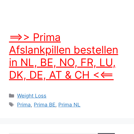
==>> Prima
Afslankpillen bestellen
in NL, BE, NO, FR, LU,
DK, DE, AT & CH <<==
Categories
Weight Loss
Tags
Prima
,
Prima BE
,
Prima NL
Search