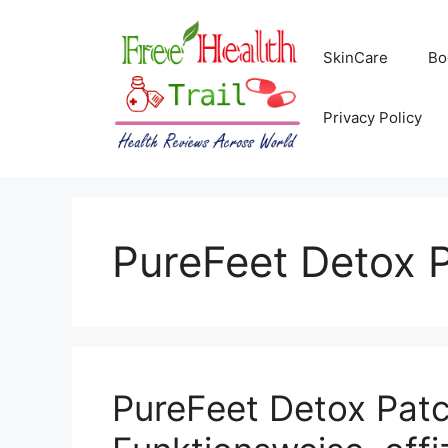
Skip
to
SkinCare
Bo
content
Privacy Policy
PureFeet Detox 
PureFeet Detox Pat