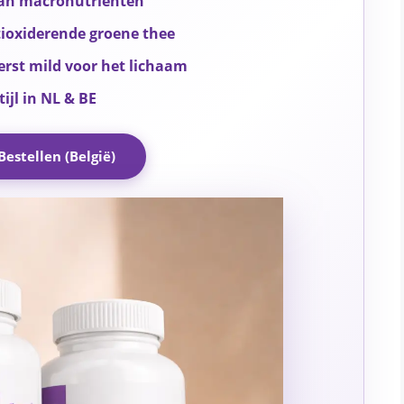
van macronutriënten
tioxiderende groene thee
terst mild voor het lichaam
ijl in NL & BE
Bestellen (België)