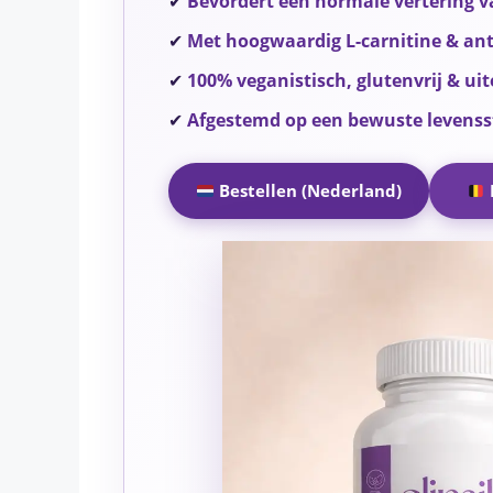
✔
Bevordert een normale vertering 
✔
Met hoogwaardig L-carnitine & an
✔
100% veganistisch, glutenvrij & ui
✔
Afgestemd op een bewuste levensst
Bestellen (Nederland)