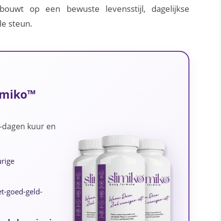
ouwt op een bewuste levensstijl, dagelijkse
le steun.
imiko™
0-dagen kuur en
urige
et-goed-geld-