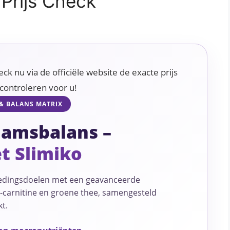
 Prijs Check
k nu via de officiële website de exacte prijs
controleren voor u!
 & BALANS MATRIX
aamsbalans –
et Slimiko
oedingsdoelen met een geavanceerde
L-carnitine en groene thee, samengesteld
t.