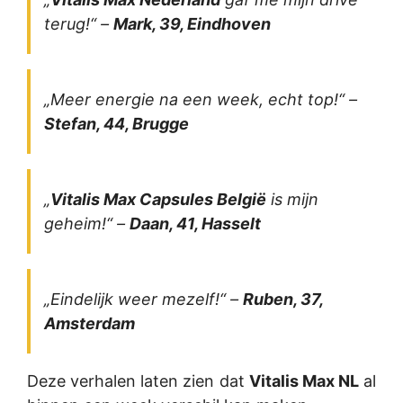
terug!“ –
Mark, 39, Eindhoven
„Meer energie na een week, echt top!“ –
Stefan, 44, Brugge
„
Vitalis Max Capsules België
is mijn
geheim!“ –
Daan, 41, Hasselt
„Eindelijk weer mezelf!“ –
Ruben, 37,
Amsterdam
Deze verhalen laten zien dat
Vitalis Max NL
al