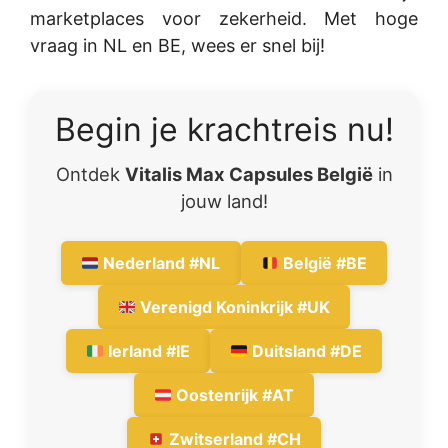
marketplaces voor zekerheid. Met hoge
vraag in NL en BE, wees er snel bij!
Begin je krachtreis nu!
Ontdek
Vitalis Max Capsules België
in
jouw land!
Nederland #NL
België #BE
Verenigd Koninkrijk #UK
Ierland #IE
Duitsland #DE
Oostenrijk #AT
Zwitserland #CH