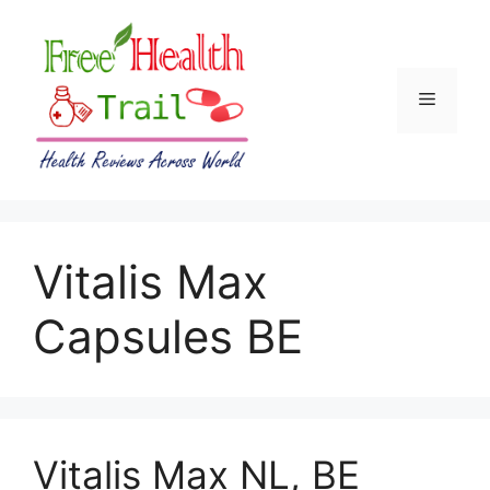
Skip
to
content
Menu
Vitalis Max
Capsules BE
Vitalis Max NL, BE