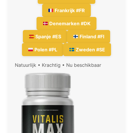
Frankrijk #FR
Denemarken #DK
Spanje #ES
Finland #FI
Polen #PL
Zweden #SE
Natuurlijk • Krachtig • Nu beschikbaar