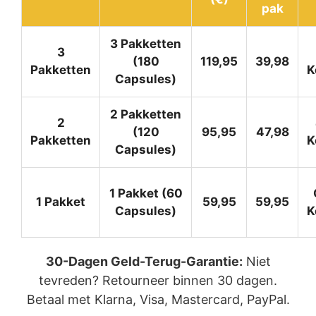
pak
3 Pakketten
3
(180
119,95
39,98
Pakketten
K
Capsules)
2 Pakketten
2
(120
95,95
47,98
Pakketten
K
Capsules)
1 Pakket (60
1 Pakket
59,95
59,95
Capsules)
K
30-Dagen Geld-Terug-Garantie:
Niet
tevreden? Retourneer binnen 30 dagen.
Betaal met Klarna, Visa, Mastercard, PayPal.