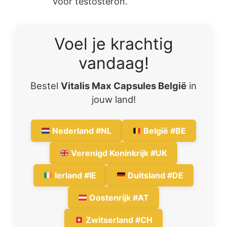
voor testosteron.
Voel je krachtig
vandaag!
Bestel
Vitalis Max Capsules België
in
jouw land!
Nederland #NL
België #BE
Verenigd Koninkrijk #UK
Ierland #IE
Duitsland #DE
Oostenrijk #AT
Zwitserland #CH