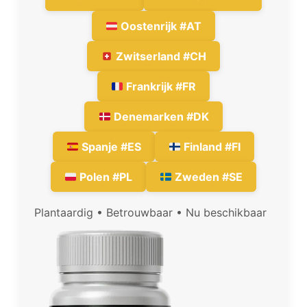
Oostenrijk #AT
Zwitserland #CH
Frankrijk #FR
Denemarken #DK
Spanje #ES
Finland #FI
Polen #PL
Zweden #SE
Plantaardig • Betrouwbaar • Nu beschikbaar