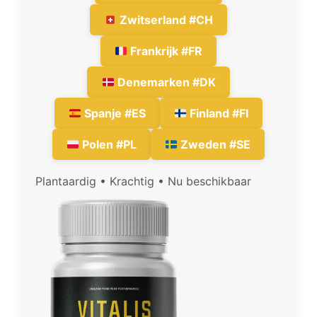
Zwitserland #CH
Frankrijk #FR
Denemarken #DK
Spanje #ES
Finland #FI
Polen #PL
Zweden #SE
Plantaardig • Krachtig • Nu beschikbaar