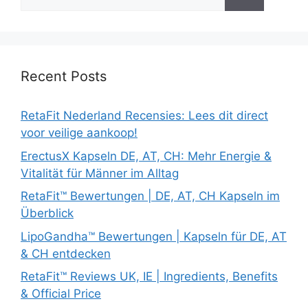
for:
Recent Posts
RetaFit Nederland Recensies: Lees dit direct
voor veilige aankoop!
ErectusX Kapseln DE, AT, CH: Mehr Energie &
Vitalität für Männer im Alltag
RetaFit™ Bewertungen | DE, AT, CH Kapseln im
Überblick
LipoGandha™ Bewertungen | Kapseln für DE, AT
& CH entdecken
RetaFit™ Reviews UK, IE | Ingredients, Benefits
& Official Price