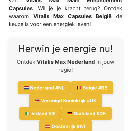
van
Vitalis Max Male Enhancement
Capsules
. Wil je je kracht terug? Ontdek
waarom
Vitalis Max Capsules België
de
keuze is voor een energiek leven!
Herwin je energie nu!
Ontdek
Vitalis Max Nederland
in jouw
regio!
Nederland #NL
België #BE
Verenigd Koninkrijk #UK
Ierland #IE
Duitsland #DE
Oostenrijk #AT