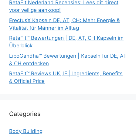
RetaFit Nederland Recensies: Lees dit direct
voor veilige aankoop!
ErectusX Kapseln DE, AT, CH: Mehr Energie &
Vitalität für Männer im Alltag
RetaFit™ Bewertungen | DE, AT, CH Kapseln im
Überblick
LipoGandha™ Bewertungen | Kapseln für DE, AT
& CH entdecken
RetaFit™ Reviews UK, IE | Ingredients, Benefits
& Official Price
Categories
Body Building