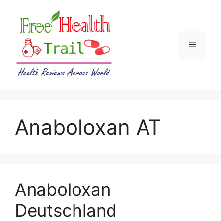
Skip
to
content
Menu
Anaboloxan AT
Anaboloxan
Deutschland