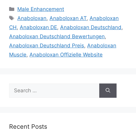
Categories
Male Enhancement
Tags
Anaboloxan
,
Anaboloxan AT
,
Anaboloxan
CH
,
Anaboloxan DE
,
Anaboloxan Deutschland
,
Anaboloxan Deutschland Bewertungen
,
Anaboloxan Deutschland Preis
,
Anaboloxan
Muscle
,
Anaboloxan Offizielle Website
Search
for:
Recent Posts