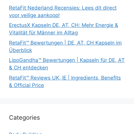
RetaFit Nederland Recensies: Lees dit direct
voor veilige aankoop!
ErectusX Kapseln DE, AT, CH: Mehr Energie &
Vitalität für Männer im Alltag
RetaFit™ Bewertungen | DE, AT, CH Kapseln im
Überblick
LipoGandha™ Bewertungen | Kapseln für DE, AT
& CH entdecken
RetaFit™ Reviews UK, IE | Ingredients, Benefits
& Official Price
Categories