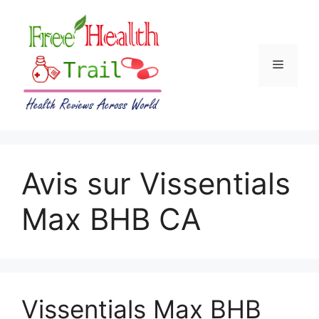
Skip
to
content
Menu
Avis sur Vissentials
Max BHB CA
Vissentials Max BHB