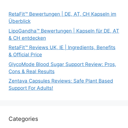
RetaFit™ Bewertungen | DE, AT, CH Kapseln im
Überblick
LipoGandha™ Bewertungen | Kapseln für DE, AT
& CH entdecken
RetaFit™ Reviews UK, IE | Ingredients, Benefits
& Official Price
GlycoMode Blood Sugar Support Review: Pros,
Cons & Real Results
Zentava Capsules Reviews: Safe Plant Based
Support For Adults!
Categories