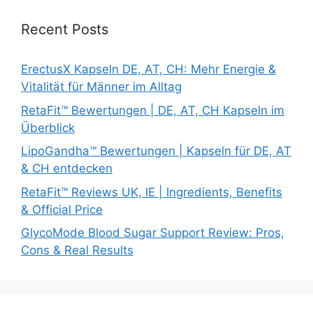
Recent Posts
ErectusX Kapseln DE, AT, CH: Mehr Energie &
Vitalität für Männer im Alltag
RetaFit™ Bewertungen | DE, AT, CH Kapseln im
Überblick
LipoGandha™ Bewertungen | Kapseln für DE, AT
& CH entdecken
RetaFit™ Reviews UK, IE | Ingredients, Benefits
& Official Price
GlycoMode Blood Sugar Support Review: Pros,
Cons & Real Results