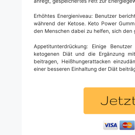
anregt, gespeichertes Fett zur Energieg
Erhöhtes Energieniveau: Benutzer berich
während der Ketose. Keto Power Gummies
den Menschen dabei zu helfen, sich den 
Appetitunterdrückung: Einige Benutze
ketogenen Diät und die Ergänzung mi
beitragen, Heißhungerattacken einzudä
einer besseren Einhaltung der Diät beiträg