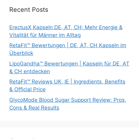
Recent Posts
ErectusX Kapseln DE, AT, CH: Mehr Energie &
Vitalität für Männer im Alltag
RetaFit™ Bewertungen | DE, AT, CH Kapseln im
Überblick
LipoGandha™ Bewertungen | Kapseln für DE, AT
& CH entdecken
RetaFit™ Reviews UK, IE | Ingredients, Benefits
& Official Price
GlycoMode Blood Sugar Support Review: Pros,
Cons & Real Results