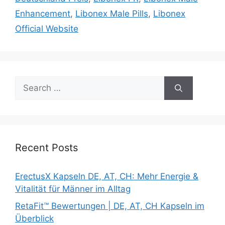
Enhancement
,
Libonex Male Pills
,
Libonex
Official Website
Search
for:
Recent Posts
ErectusX Kapseln DE, AT, CH: Mehr Energie &
Vitalität für Männer im Alltag
RetaFit™ Bewertungen | DE, AT, CH Kapseln im
Überblick