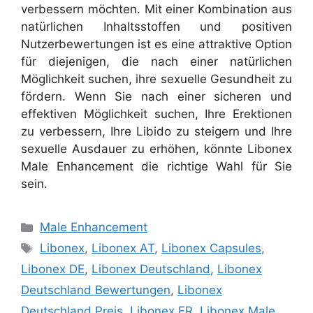
verbessern möchten. Mit einer Kombination aus
natürlichen Inhaltsstoffen und positiven
Nutzerbewertungen ist es eine attraktive Option
für diejenigen, die nach einer natürlichen
Möglichkeit suchen, ihre sexuelle Gesundheit zu
fördern. Wenn Sie nach einer sicheren und
effektiven Möglichkeit suchen, Ihre Erektionen
zu verbessern, Ihre Libido zu steigern und Ihre
sexuelle Ausdauer zu erhöhen, könnte Libonex
Male Enhancement die richtige Wahl für Sie
sein.
Categories
Male Enhancement
Tags
Libonex
,
Libonex AT
,
Libonex Capsules
,
Libonex DE
,
Libonex Deutschland
,
Libonex
Deutschland Bewertungen
,
Libonex
Deutschland Preis
,
Libonex FR
,
Libonex Male