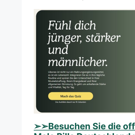
➢
➢Besuchen Sie die off