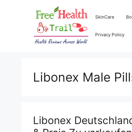
Skip
to
SkinCare
Bo
content
Privacy Policy
Libonex Male Pill
Libonex Deutschlan