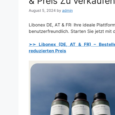
& Preis Zu verkaufen
August 5, 2024
by
admin
Libonex DE, AT & FR: Ihre ideale Plattfor
benutzerfreundlich. Starten Sie jetzt mit
➢➣
Libonex (DE, AT & FR)
– Bestell
reduzierten Preis