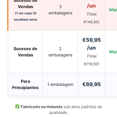
Sucesso de
/un
Vendas
3
Mai
embalagens
(7 em cada 10
(Total
escolhem este)
€149,85)
€59,95
/un
Sucesso de
2
Mai
Vendas
embalagens
(Total
€119,90)
Para
€69,95
1 embalagem
Principiantes
Fabricado na Holanda
sob altos padrões de
qualidade.