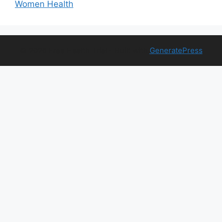
Women Health
© 2026 Free Health Trial
• Built with
GeneratePress