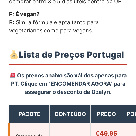
demorar entre 3 e 5 dias úteis dentro da UE.
P: É vegan?
R: Sim, a fórmula é apta tanto para
vegetarianos como para vegans.
Lista de Preços Portugal
Os preços abaixo são válidos apenas para
PT. Clique em “ENCOMENDAR AGORA” para
assegurar o desconto de
Ozalyn
.
PACOTE
CONTEÚDO
PREÇO
PO
€49,95