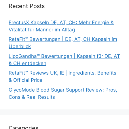
Recent Posts
ErectusX Kapseln DE, AT, CH: Mehr Energie &
Vitalität für Männer im Alltag
RetaFit™ Bewertungen | DE, AT, CH Kapseln im
Überblick
LipoGandha™ Bewertungen | Kapseln für DE, AT
& CH entdecken
RetaFit™ Reviews UK, IE | Ingredients, Benefits
& Official Price
GlycoMode Blood Sugar Support Review: Pros,
Cons & Real Results
Categories