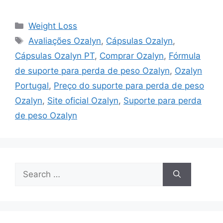
Categories
Weight Loss
Tags
Avaliações Ozalyn
,
Cápsulas Ozalyn
,
Cápsulas Ozalyn PT
,
Comprar Ozalyn
,
Fórmula
de suporte para perda de peso Ozalyn
,
Ozalyn
Portugal
,
Preço do suporte para perda de peso
Ozalyn
,
Site oficial Ozalyn
,
Suporte para perda
de peso Ozalyn
Search
for: