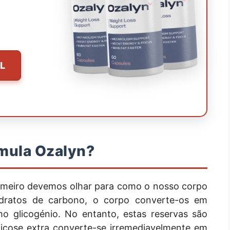
L
mula Ozalyn?
rimeiro devemos olhar para como o nosso corpo
dratos de carbono, o corpo converte-os em
o glicogénio. No entanto, estas reservas são
licose extra converte-se irremediavelmente em