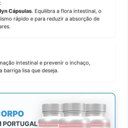
:
lyn Cápsulas
. Equilibra a flora intestinal, o
lismo rápido e para reduzir a absorção de
ares.
mação intestinal e prevenir o inchaço,
 barriga lisa que deseja.
CORPO
M PORTUGAL