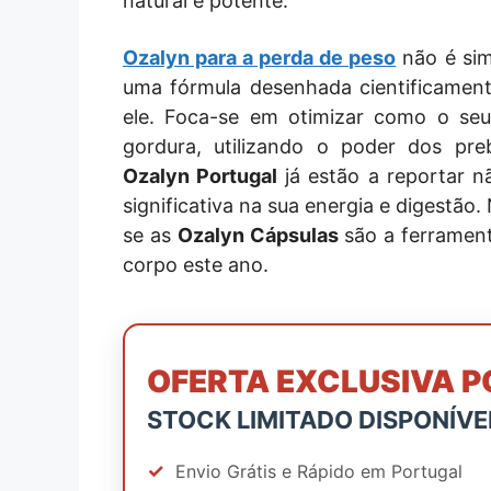
natural e potente.
Ozalyn para a perda de peso
não é sim
uma fórmula desenhada cientificament
ele. Foca-se em otimizar como o se
gordura, utilizando o poder dos preb
Ozalyn Portugal
já estão a reportar 
significativa na sua energia e digestão
se as
Ozalyn Cápsulas
são a ferrament
corpo este ano.
OFERTA EXCLUSIVA 
STOCK LIMITADO DISPONÍVE
✓
Envio Grátis e Rápido em Portugal