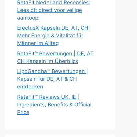
RetaFit Nederland Recensies:
Lees dit direct voor veilige
aankoop!
ErectusX Kapseln DE, AT, CH:
Mehr Energie & Vitalität für
Männer im Alltag
RetaFit™ Bewertungen | DE, AT,
CH Kapseln im Überblick
LipoGandha™ Bewertungen |
Kapseln für DE, AT & CH
entdecken
RetaFit™ Reviews UK, IE |
Ingredients, Benefits & Official
Price