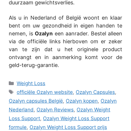
duurzaam gewichtsverlies.
Als u in Nederland of België woont en klaar
bent om uw gezondheid in eigen handen te
nemen, is
Ozalyn
een aanrader. Bestel alleen
via de officiële links hierboven om er zeker
van te zijn dat u het originele product
ontvangt en in aanmerking komt voor de
geld-terug-garantie.
Categories
Weight Loss
Tags
officiële Ozalyn website
,
Ozalyn Capsules
,
Ozalyn capsules België
,
Ozalyn kopen
,
Ozalyn
Nederland
,
Ozalyn Reviews
,
Ozalyn Weight
Loss Support
,
Ozalyn Weight Loss Support
formule
,
Ozalyn Weight Loss Support prijs