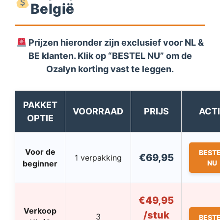
België
Prijzen hieronder zijn exclusief voor NL &
BE klanten. Klik op “BESTEL NU” om de
Ozalyn
korting vast te leggen.
PAKKET
VOORRAAD
PRIJS
ACTI
OPTIE
Voor de
BEST
€69,95
1 verpakking
beginner
NU
€49,95
Verkoop
/stuk
3
BEST