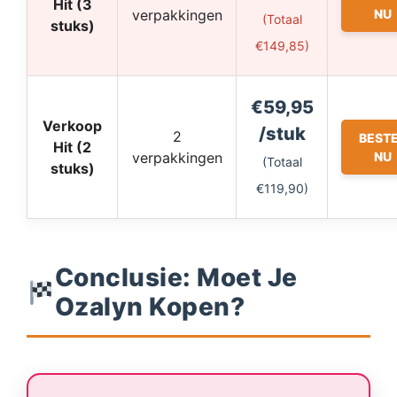
Hit (3
verpakkingen
NU
(Totaal
stuks)
€149,85)
€59,95
Verkoop
/stuk
2
BEST
Hit (2
verpakkingen
NU
(Totaal
stuks)
€119,90)
Conclusie: Moet Je
Ozalyn Kopen?